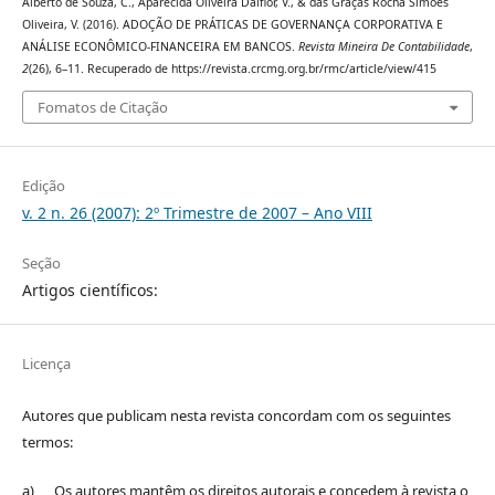
Alberto de Souza, C., Aparecida Oliveira Dalfior, V., & das Graças Rocha Simões
Oliveira, V. (2016). ADOÇÃO DE PRÁTICAS DE GOVERNANÇA CORPORATIVA E
ANÁLISE ECONÔMICO-FINANCEIRA EM BANCOS.
Revista Mineira De Contabilidade
,
2
(26), 6–11. Recuperado de https://revista.crcmg.org.br/rmc/article/view/415
Fomatos de Citação
Edição
v. 2 n. 26 (2007): 2º Trimestre de 2007 – Ano VIII
Seção
Artigos científicos:
Licença
Autores que publicam nesta revista concordam com os seguintes
termos:
a) Os autores mantêm os direitos autorais e concedem à revista o