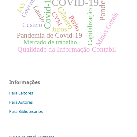
Governança
Pandemia
IAS 37
Covid-19
COVID-19
Laudo
Gênero
Capitalização
Minas Gerais
CVM
Perito
Custeio
Juros
Pandemia de Covid-19
Mercado de trabalho
Qualidade da Informação Contábil
Informações
Para Leitores
Para Autores
Para Bibliotecários