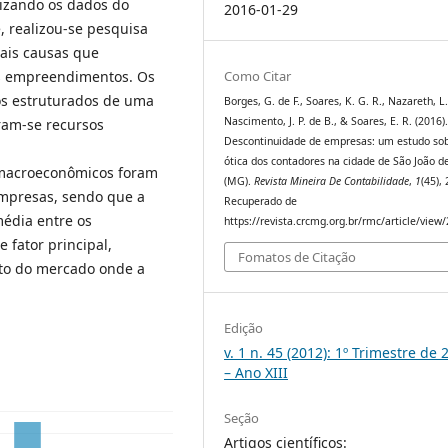
lizando os dados do
2016-01-29
, realizou-se pesquisa
pais causas que
es empreendimentos. Os
Como Citar
os estruturados de uma
Borges, G. de F., Soares, K. G. R., Nazareth, L.
Nascimento, J. P. de B., & Soares, E. R. (2016)
aram-se recursos
Descontinuidade de empresas: um estudo so
ótica dos contadores na cidade de São João de
 macroeconômicos foram
(MG).
Revista Mineira De Contabilidade
,
1
(45),
empresas, sendo que a
Recuperado de
média entre os
https://revista.crcmg.org.br/rmc/article/view
 fator principal,
Fomatos de Citação
to do mercado onde a
Edição
v. 1 n. 45 (2012): 1º Trimestre de 
– Ano XIII
Seção
Artigos científicos: