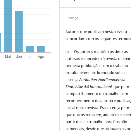
Licença
Autores que publicam nesta revista
concordam com os seguintes termos
a) Os autores mantêm os direitos
autorais e concedem à revista o direi
primeira publicação, com o trabalho
simultaneamente licenciado sob a
Licença
Attribution-NonCommercial-
ShareAlike 4.0 International
, que perm
compartilhamento do trabalho com
reconhecimento da autoria e publica
inicial nesta revista. Essa licença perm
que outros remixem, adaptem e crie
partir do seu trabalho para fins não
comerciais, desde que atribuam a voc