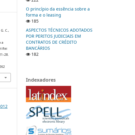
O princípio da essência sobre a
forma e o leasing
185
ASPECTOS TÉCNICOS ADOTADOS
 G. C.,
POR PERITOS JUDICIAIS EM
.
CONTRATOS DE CRÉDITO
b a
BANCÁRIOS
l-Rei
182
 21–28.
/262
Indexadores
2012