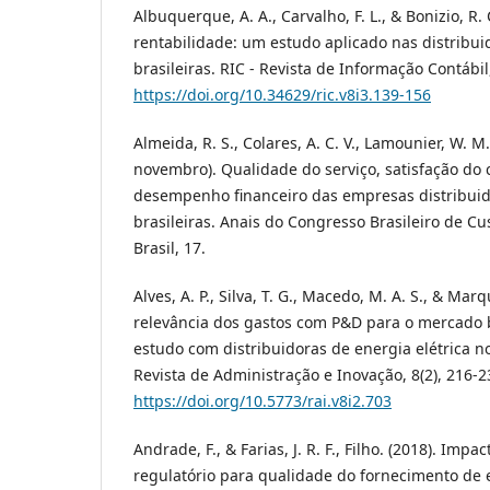
Albuquerque, A. A., Carvalho, F. L., & Bonizio, R.
rentabilidade: um estudo aplicado nas distribui
brasileiras. RIC - Revista de Informação Contábil,
https://doi.org/10.34629/ric.v8i3.139-156
Almeida, R. S., Colares, A. C. V., Lamounier, W. M.
novembro). Qualidade do serviço, satisfação do
desempenho financeiro das empresas distribuido
brasileiras. Anais do Congresso Brasileiro de Cu
Brasil, 17.
Alves, A. P., Silva, T. G., Macedo, M. A. S., & Marqu
relevância dos gastos com P&D para o mercado b
estudo com distribuidoras de energia elétrica n
Revista de Administração e Inovação, 8(2), 216-2
https://doi.org/10.5773/rai.v8i2.703
Andrade, F., & Farias, J. R. F., Filho. (2018). Impa
regulatório para qualidade do fornecimento de 