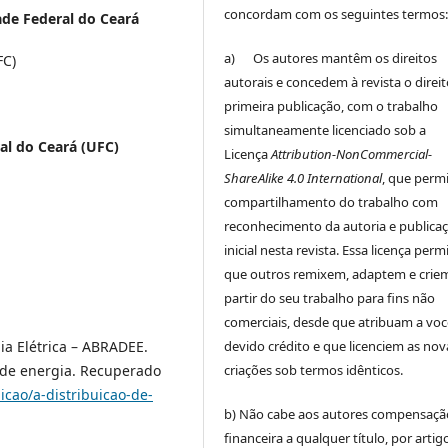
concordam com os seguintes termos
ade Federal do Ceará
a) Os autores mantêm os direitos
FC)
autorais e concedem à revista o direi
primeira publicação, com o trabalho
simultaneamente licenciado sob a
al do Ceará (UFC)
Licença
Attribution-NonCommercial-
ShareAlike 4.0 International
, que perm
compartilhamento do trabalho com
reconhecimento da autoria e publica
inicial nesta revista. Essa licença perm
que outros remixem, adaptem e crie
partir do seu trabalho para fins não
comerciais, desde que atribuam a voc
ia Elétrica – ABRADEE.
devido crédito e que licenciem as nov
o de energia. Recuperado
criações sob termos idênticos.
icao/a-distribuicao-de-
b) Não cabe aos autores compensaçã
financeira a qualquer título, por artig