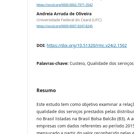
https://orcid.org/0000-0002-7971-3542
Andreia Arruda de Oliveira
Universidade Federal do Ceará (UFC)
https://orcid.org/0009-0007-9247-8245
DOI:
https://doi.org/10.51320/rmc.v24i2.1502
Palavras-chave:
Custeio, Qualidade dos serviços,
Resumo
Este estudo tem como objetivo examinar a relaçã
qualidade dos serviços prestados pelas distribui
no Brasil listadas na Brasil Bolsa Balcão (B3). A
empresas com dados referentes ao período 2015-
mensurado a partir do valor reconhecido pelas