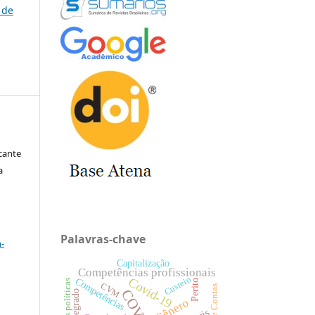
 de
cante
a
a
Palavras-chave
-
Capitalização
Competências profissionais
Custeio
Covid-19
Competências
Perito
Conexões políticas
CVM
Gênero