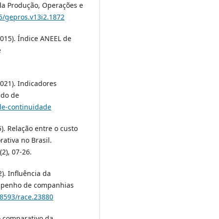
 da Produção, Operações e
75/gepros.v13i2.1872
2015). Índice ANEEL de
e
2021). Indicadores
ado de
-de-continuidade
15). Relação entre o custo
ativa no Brasil.
2), 07-26.
2). Influência da
empenho de companhias
18593/race.23880
do comparativo da