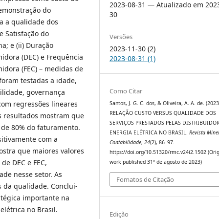
2023-08-31 — Atualizado em 202
Demonstração do
30
a a qualidade dos
de Satisfação do
Versões
; e (ii) Duração
2023-11-30 (2)
idora (DEC) e Frequência
2023-08-31 (1)
idora (FEC) – medidas de
foram testadas a idade,
Como Citar
ilidade, governança
 com regressões lineares
Santos, J. G. C. dos, & Oliveira, A. A. de. (2023
RELAÇÃO CUSTO VERSUS QUALIDADE DOS
Os resultados mostram que
SERVIÇOS PRESTADOS PELAS DISTRIBUIDO
s de 80% do faturamento.
ENERGIA ELÉTRICA NO BRASIL.
Revista Mine
sitivamente com a
Contabilidade
,
24
(2), 86–97.
ostra que maiores valores
https://doi.org/10.51320/rmc.v24i2.1502 (Orig
 de DEC e FEC,
work published 31º de agosto de 2023)
dade nesse setor. As
Fomatos de Citação
 da qualidade. Conclui-
atégica importante na
létrica no Brasil.
Edição