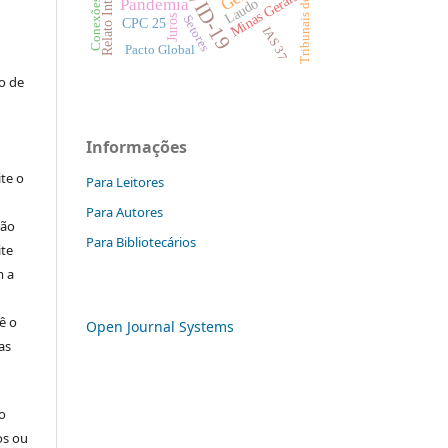
Tribunais de Contas
COVID-19
Relato Integrado
Minas Gerais
Pandemia
Laudo
:
Juros
Setores
CPC 25
IAS 37
Pacto Global
to de
Informações
ite o
Para Leitores
Para Autores
ção
Para Bibliotecários
ite
m a
ê o
Open Journal Systems
as
o
os ou