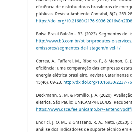
eficiência de distribuidoras brasileiras de energ
públicas. Revista Ambiente Contábil, 8(2), 263-28
https://doi.org/10.21680/2176-9036.2016v8n2ID
Bolsa Brasil Balcão – B3. (2023). Segmentos de 
http://www.b3.com.br/pt_br/produtos-e-servicos
emissores/segmentos-de-listagem/nivel-1/
Correa, A., Taffarel, M., Ribeiro, F., & Menon, G.
eficiência: uma comparação das empresas estata
energia elétrica brasileiro. Revista Catarinense 
15(46), 09-23.
http://dx.doi.org/10.16930/2237-7
Deckmann, S. M. & Pomilio, J. A. (2020). Avaliaç
elétrica. São Paulo: UNICAMP/FEEC/DS. Recuper
https://www.dsce.fee.unicamp.br/~antenor/pdffi
Endrici, J. O. M., & Grassano, R. A., Neto. (2020)
análise dos indicadores de suporte técnico em 