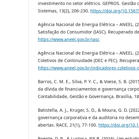
investimento no setor elétrico. GEPROS. Gestão
Sistemas, 13(2), 206-230.
https://doi.org/10.156
Agência Nacional de Energia Elétrica – ANEEL. (
Satisfação do Consumidor (IASC). Recuperado d
https://www.aneel.gov.br/iasc
Agência Nacional de Energia Elétrica – ANEEL. (
Coletivos de Continuidade (DEC e FEC). Recuper
https://www.aneel.gov.br/indicadores-coletivos
Barros, C. M. E., Silva, P. Y. C., & Voese, S. B. (20
da dívida de financiamentos e governança corpor
Contabilidade, Gestão e Governança. Brasília, 18(
Batistella, A. J., Kruger, S. D., & Moura, G. D. (202
governança corporativa e da auditoria no des
abertas. RACE, 21(1), 77-100.
https://doi.org/10.
Boente, D. R., & Lustosa, P.R.B. (2016). Um estu