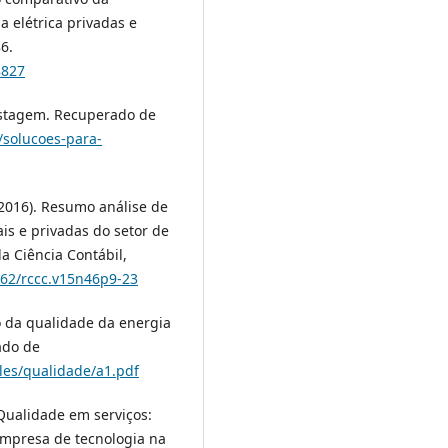
ia elétrica privadas e
6.
8827
listagem. Recuperado de
/solucoes-para-
 (2016). Resumo análise de
is e privadas do setor de
da Ciência Contábil,
662/rccc.v15n46p9-23
ão da qualidade da energia
ado de
les/qualidade/a1.pdf
. Qualidade em serviços:
empresa de tecnologia na