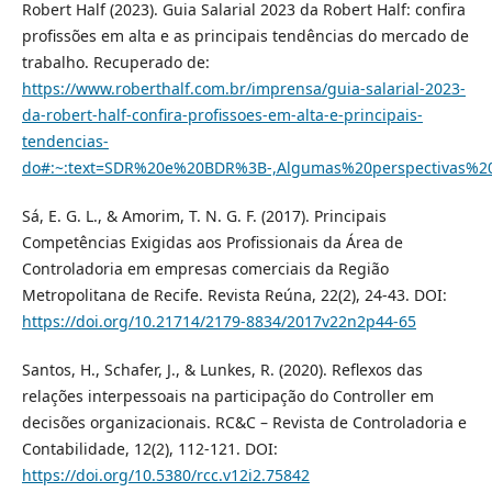
Robert Half (2023). Guia Salarial 2023 da Robert Half: confira
profissões em alta e as principais tendências do mercado de
trabalho. Recuperado de:
https://www.roberthalf.com.br/imprensa/guia-salarial-2023-
da-robert-half-confira-profissoes-em-alta-e-principais-
tendencias-
do#:~:text=SDR%20e%20BDR%3B-,Algumas%20perspectiva
Sá, E. G. L., & Amorim, T. N. G. F. (2017). Principais
Competências Exigidas aos Profissionais da Área de
Controladoria em empresas comerciais da Região
Metropolitana de Recife. Revista Reúna, 22(2), 24-43. DOI:
https://doi.org/10.21714/2179-8834/2017v22n2p44-65
Santos, H., Schafer, J., & Lunkes, R. (2020). Reflexos das
relações interpessoais na participação do Controller em
decisões organizacionais. RC&C – Revista de Controladoria e
Contabilidade, 12(2), 112-121. DOI:
https://doi.org/10.5380/rcc.v12i2.75842