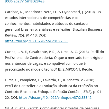
9036.2023v15n1ID28428
Cardoso, R., Mendonça Neto, O., & Oyadomari, J. (2010). Os
estudos internacionais de competências e os
conhecimentos, habilidades e atitudes do contador
gerencial brasileiro: análises e reflexões. Brazilian Business
Review, 7(5), 91-113. DOI:
https://doi.org/10.15728/bbr.2010.7.3.5
Cunha, L. V. F., Cavalcante, P. R., & Lima, A. C. (2018). Perfil do
Profissional de Controladoria: O que o mercado tem exigido,
nos anúncios de vagas, é compatível com o que é
preconizado no modelo teórico? III SIMPCONT, Recife.
Fiirst, C., Pamplona, E., Lavarda, C., & Zonatto, V. (2018).
Perfil do Controller e a Evolução Histórica da Profissão no
Contexto Brasileiro. Enfoque: Reflexão Contábil, 37(2), p. 01-
20. DOI:
https://doi.org/10.4025/enfoque.v37i2.33342
Gil, A. C. et al. (2002). Como elaborar projetos de pesquisa.