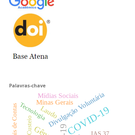
Palavras-chave
Divulgação Voluntária
Mídias Sociais
Minas Gerais
Tecnologia
Tribunais de Contas
COVID-19
Laudo
Custeio
Gênero
IAS 37