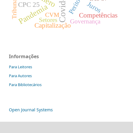
Covid-19
Perito
Juros
CPC 25
Pandemia
Competências
CVM
Setores
Governança
Capitalização
Informações
Para Leitores
Para Autores
Para Bibliotecários
Open Journal Systems