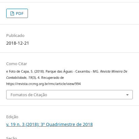
PDF
Publicado
2018-12-21
Como Citar
e Foto de Capa, S. (2018). Parque das Águas - Caxambu - MG.
Revista Mineira De
Contabilidade
,
19
(3), 4. Recuperado de
https://revista.crcmg.org.br/rmc/article/view/994
Fomatos de Citação
Edição
v. 19 n. 3 (2018): 3º Quadrimestre de 2018
Seção