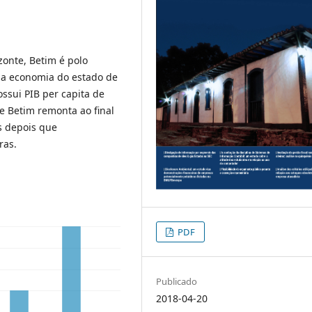
zonte, Betim é polo
na economia do estado de
ssui PIB per capita de
de Betim remonta ao final
s depois que
ras.
PDF
Publicado
2018-04-20