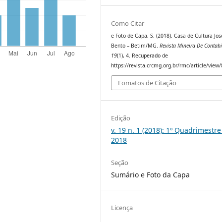
Como Citar
e Foto de Capa, S. (2018). Casa de Cultura Jo
Bento – Betim/MG.
Revista Mineira De Contabi
19
(1), 4. Recuperado de
https://revista.crcmg.org.br/rmc/article/view
Fomatos de Citação
Edição
v. 19 n. 1 (2018): 1º Quadrimestre
2018
Seção
Sumário e Foto da Capa
Licença