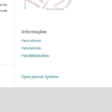
Minas Gerais
Covid-19
Tecnologia
os ou
Pacto Global
ra de
Informações
Para Leitores
Para Autores
Para Bibliotecários
Open Journal Systems