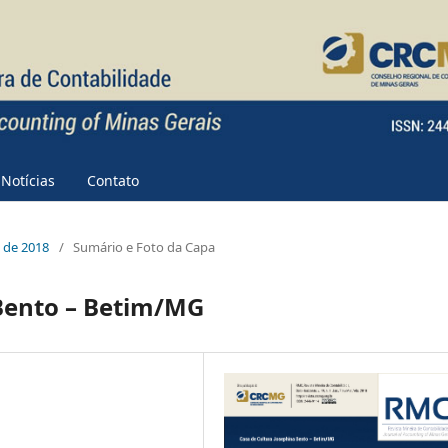
Notícias
Contato
e de 2018
/
Sumário e Foto da Capa
 Bento – Betim/MG