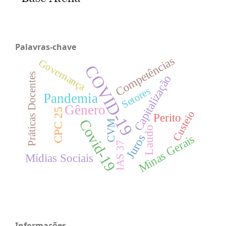
Palavras-chave
Competências
Governança
COVID-19
Práticas Docentes
Capitalização
Setores
Pandemia
Gênero
CPC 25
Custeio
Perito
Covid-19
CVM
Laudo
Juros
Minas Gerais
IAS 37
Mídias Sociais
Informações