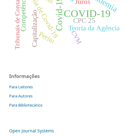
Pandemia de Covid-19
Pandemia
Competências
Covid-19
Juros
Tribunais de Contas
COVID-19
Capitalização
CPC 25
Teoria da Agência
CVM
Perito
Informações
Para Leitores
Para Autores
Para Bibliotecários
Open Journal Systems