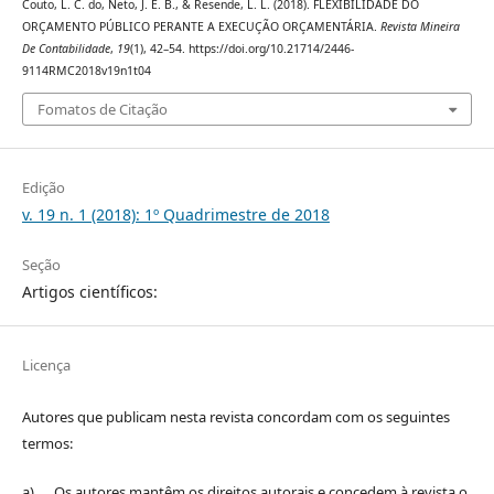
Couto, L. C. do, Neto, J. E. B., & Resende, L. L. (2018). FLEXIBILIDADE DO
ORÇAMENTO PÚBLICO PERANTE A EXECUÇÃO ORÇAMENTÁRIA.
Revista Mineira
De Contabilidade
,
19
(1), 42–54. https://doi.org/10.21714/2446-
9114RMC2018v19n1t04
Fomatos de Citação
Edição
v. 19 n. 1 (2018): 1º Quadrimestre de 2018
Seção
Artigos científicos:
Licença
Autores que publicam nesta revista concordam com os seguintes
termos:
a) Os autores mantêm os direitos autorais e concedem à revista o