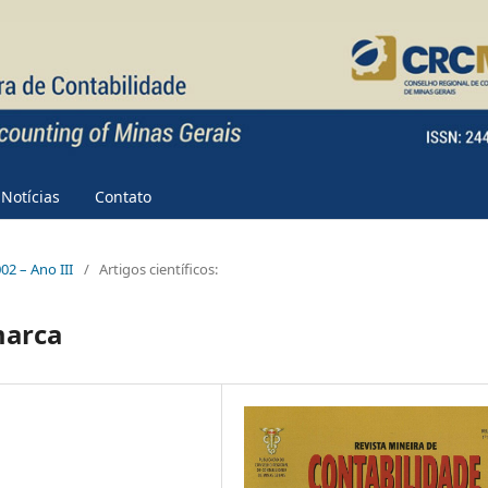
Notícias
Contato
002 – Ano III
/
Artigos científicos:
marca