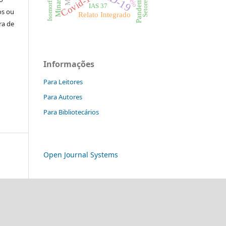
Covid-19
Setores
IAS 37
os ou
Relato Integrado
ra de
Informações
Para Leitores
Para Autores
Para Bibliotecários
Open Journal Systems