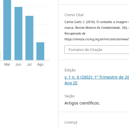
Como Citar
Carlos Gatti, I. (2016). O contador, a imagem 
marca.
Revista Mineira De Contabilidade
,
1
(6),
Recuperado de
https://revista.crcmg.org.br/rmc/article/view
Fomatos de Citação
Edição
v. 1 n. 6 (2002): 1º Trimestre de 2
Ano III
Seção
Artigos científicos:
Licença