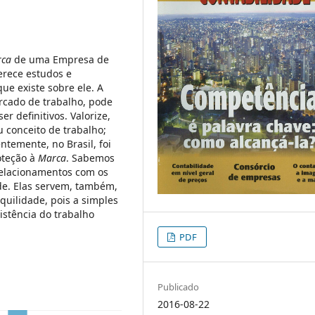
ca
de uma Empresa de
erece estudos e
ue existe sobre ele. A
cado de trabalho, pode
r definitivos. Valorize,
u conceito de trabalho;
ntemente, no Brasil, foi
oteção à
Marca
. Sabemos
elacionamentos com os
ade. Elas servem, também,
quilidade, pois a simples
stência do trabalho
PDF
Publicado
2016-08-22