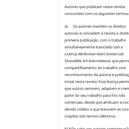
Autores que publicam nesta revista
concordam com os seguintes termos
a) Os autores mantêm os direitos
autorais e concedem à revista o direi
primeira publicação, com o trabalho
simultaneamente licenciado sob a
Licença
Attribution-NonCommercial-
ShareAlike 4.0 International
, que perm
compartilhamento do trabalho com
reconhecimento da autoria e publica
inicial nesta revista. Essa licença perm
que outros remixem, adaptem e crie
partir do seu trabalho para fins não
comerciais, desde que atribuam a voc
devido crédito e que licenciem as nov
criações sob termos idênticos.
b) Não cabe aos autores compensaçã