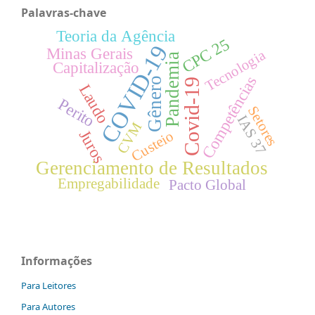
Palavras-chave
Teoria da Agência
CPC 25
COVID-19
Minas Gerais
Tecnologia
Pandemia
Capitalização
Competências
Gênero
Covid-19
Laudo
Perito
Setores
IAS 37
CVM
Juros
Custeio
Gerenciamento de Resultados
Empregabilidade
Pacto Global
Informações
Para Leitores
Para Autores