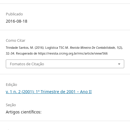
Publicado
2016-08-18
Como Citar
Trindade Santos, M. (2016). Logística TSC-M.
Revista Mineira De Contabilidade
,
1
(2),
32–34. Recuperado de https://revista.crcmg.org.br/rmc/article/view/566
Fomatos de Citação
Edição
v. 1 n. 2 (2001): 1º Trimestre de 2001 – Ano II
Seção
Artigos científicos: