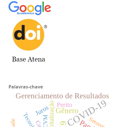
Palavras-chave
Gerenciamento de Resultados
COVID-19
Capitalização
Perito
Juros
Gênero
Tecnologia
CVM
Setores