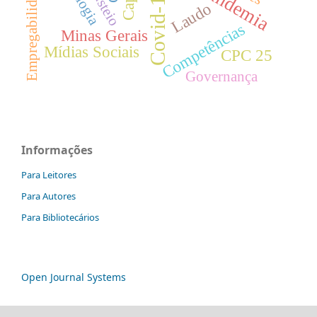
Pandemia
Empregabilidade
Custeio
Covid-19
Laudo
Competências
Minas Gerais
Mídias Sociais
CPC 25
Governança
Informações
Para Leitores
Para Autores
Para Bibliotecários
Open Journal Systems