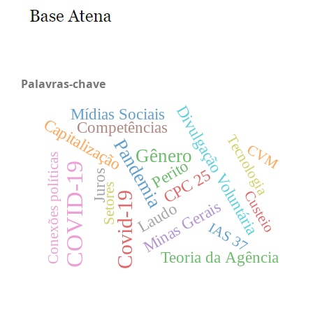
Palavras-chave
Divulgação Voluntária
Mídias Sociais
Capitalização
Competências
Tecnologia
Pandemia
CVM
Gênero
Conexões políticas
Perito
COVID-19
CPC 25
Juros
Setores
Custeio
Covid-19
Minas Gerais
Laudo
IAS 37
Teoria da Agência