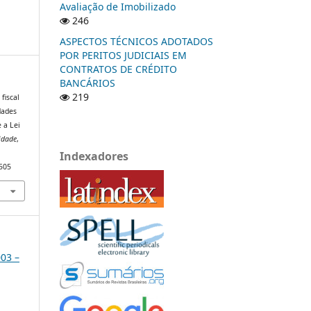
Avaliação de Imobilizado
246
ASPECTOS TÉCNICOS ADOTADOS
POR PERITOS JUDICIAIS EM
CONTRATOS DE CRÉDITO
BANCÁRIOS
219
fiscal
dades
 a Lei
idade
,
Indexadores
/505
003 –