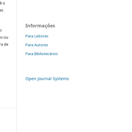
ê o
as
Informações
o
Para Leitores
os ou
ra de
Para Autores
Para Bibliotecários
Open Journal Systems