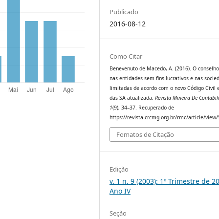
Publicado
2016-08-12
Como Citar
Benevenuto de Macedo, A. (2016). O conselho 
nas entidades sem fins lucrativos e nas socie
limitadas de acordo com o novo Código Civil e
das SA atualizada.
Revista Mineira De Contabil
1
(9), 34–37. Recuperado de
https://revista.crcmg.org.br/rmc/article/view
Fomatos de Citação
Edição
v. 1 n. 9 (2003): 1º Trimestre de 2
Ano IV
Seção