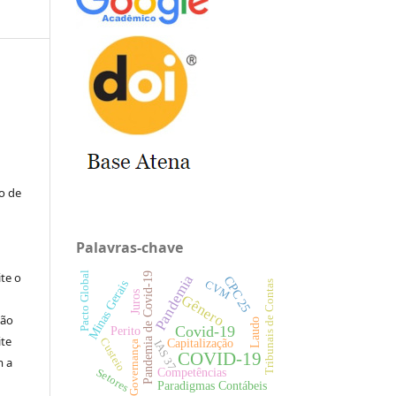
:
to de
Palavras-chave
ite o
Pacto Global
Pandemia de Covid-19
Pandemia
CPC 25
CVM
Minas Gerais
Tribunais de Contas
Juros
Gênero
ção
Laudo
Covid-19
Perito
ite
Custeio
Capitalização
IAS 37
Governança
COVID-19
m a
Competências
Setores
Paradigmas Contábeis