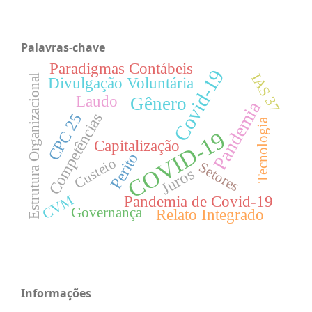
Palavras-chave
Paradigmas Contábeis
Covid-19
IAS 37
Estrutura Organizacional
Divulgação Voluntária
Laudo
Gênero
Pandemia
Competências
CPC 25
Tecnologia
COVID-19
Capitalização
Perito
Custeio
Setores
Juros
CVM
Pandemia de Covid-19
Governança
Relato Integrado
Informações