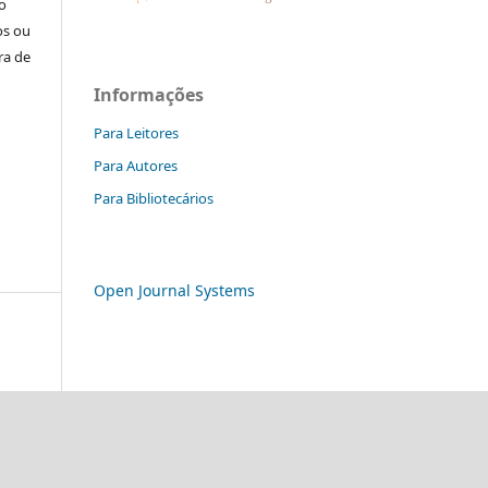
o
os ou
ra de
Informações
Para Leitores
Para Autores
Para Bibliotecários
Open Journal Systems