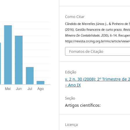
Como Citar
Cândido de Meirelles Júnior, J., & Pinheiro de S
(2016). Gestão financeira de curto prazo.
Revi
Mineira De Contabilidade
,
2
(30), 6–14. Recupe
https://revista.crcmg.org.br/rmc/article/view
Fomatos de Citação
Edição
v. 2 n. 30 (2008): 2º Trimestre de 
– Ano IX
Seção
Artigos científicos:
Licença