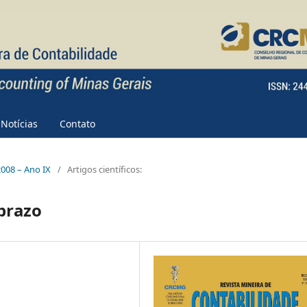
Notícias
Contato
 2008 – Ano IX
/
Artigos científicos:
 prazo