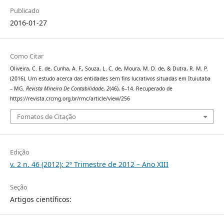
Publicado
2016-01-27
Como Citar
Oliveira, C. E. de, Cunha, A. F., Souza, L. C. de, Moura, M. D. de, & Dutra, R. M. P.
(2016). Um estudo acerca das entidades sem fins lucrativos situadas em Ituiutaba
– MG.
Revista Mineira De Contabilidade
,
2
(46), 6–14. Recuperado de
https://revista.crcmg.org.br/rmc/article/view/256
Fomatos de Citação
Edição
v. 2 n. 46 (2012): 2º Trimestre de 2012 – Ano XIII
Seção
Artigos científicos: