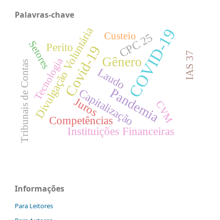
Palavras-chave
Divulgação Voluntária
COVID-19
Custeio
CPC 25
Setores
Perito
Covid-19
IAS 37
Gênero
Tecnologia
Tribunais de Contas
Laudo
Pandemia
Capitalização
Juros
CVM
Competências
Instituições Financeiras
Informações
Para Leitores