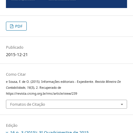
PDF
Publicado
2015-12-21
Como Citar
e Sousa, F. de O. (2015). Informações editoriais - Expediente.
Revista Mineira De
Contabilidade
,
16
(3), 2. Recuperado de
https://revista.crcmg.org.br/rmc/article/view/239
Fomatos de Citação
Edição
v. 16 n. 3 (2015): 3º Quadrimestre de 2015