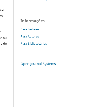
ê o
as
Informações
Para Leitores
o
Para Autores
os ou
ra de
Para Bibliotecários
Open Journal Systems