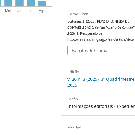
Como Citar
Editoriais, I. (2025). REVISTA MINEIRA DE
CONTABILIDADE.
Revista Mineira De Contabil
26
(3), 2. Recuperado de
https://revista.crcmg.org.br/rmc/article/view
Fomatos de Citação
Edição
v. 26 n. 3 (2025): 3º Quadrimestre
2025
Seção
Informações editoriais - Expedie
Licença