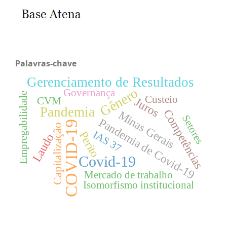
Palavras-chave
Gerenciamento de Resultados
Gênero
Governança
Empregabilidade
Custeio
CVM
Juros
Pandemia
Competências
Minas Gerais
Setores
Pandemia de Covid-19
COVID-19
Capitalização
IAS 37
Perito
Laudo
Covid-19
Mercado de trabalho
Isomorfismo institucional