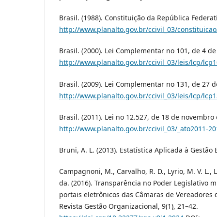
Brasil. (1988). Constituição da República Federat
http://www.planalto.gov.br/ccivil_03/constituica
Brasil. (2000). Lei Complementar no 101, de 4 d
http://www.planalto.gov.br/ccivil_03/leis/lcp/lcp
Brasil. (2009). Lei Complementar no 131, de 27 
http://www.planalto.gov.br/ccivil_03/leis/lcp/lcp
Brasil. (2011). Lei no 12.527, de 18 de novembro
http://www.planalto.gov.br/ccivil_03/_ato2011-2
Bruni, A. L. (2013). Estatística Aplicada à Gestão 
Campagnoni, M., Carvalho, R. D., Lyrio, M. V. L., Lu
da. (2016). Transparência no Poder Legislativo 
portais eletrônicos das Câmaras de Vereadores da
Revista Gestão Organizacional, 9(1), 21–42.