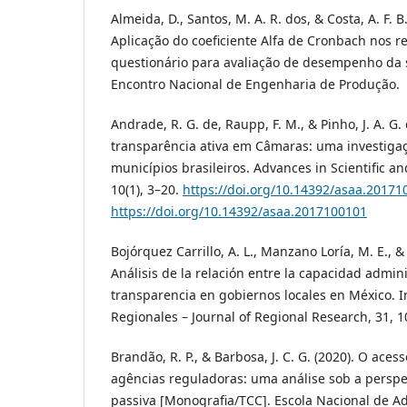
Almeida, D., Santos, M. A. R. dos, & Costa, A. F. B
Aplicação do coeficiente Alfa de Cronbach nos 
questionário para avaliação de desempenho da 
Encontro Nacional de Engenharia de Produção.
Andrade, R. G. de, Raupp, F. M., & Pinho, J. A. G
transparência ativa em Câmaras: uma investiga
municípios brasileiros. Advances in Scientific a
10(1), 3–20.
https://doi.org/10.14392/asaa.20171
https://doi.org/10.14392/asaa.2017100101
Bojórquez Carrillo, A. L., Manzano Loría, M. E., & 
Análisis de la relación entre la capacidad adminis
transparencia en gobiernos locales en México. I
Regionales – Journal of Regional Research, 31, 
Brandão, R. P., & Barbosa, J. C. G. (2020). O ace
agências reguladoras: uma análise sob a perspe
passiva [Monografia/TCC]. Escola Nacional de Ad