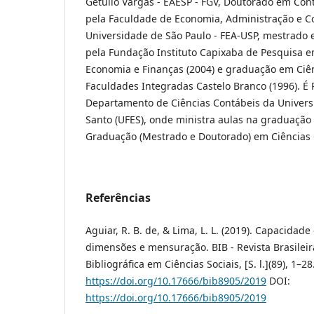
Getúlio Vargas - EAESP - FGV, Doutorado em Cont
pela Faculdade de Economia, Administração e C
Universidade de São Paulo - FEA-USP, mestrado 
pela Fundação Instituto Capixaba de Pesquisa e
Economia e Finanças (2004) e graduação em Ciê
Faculdades Integradas Castelo Branco (1996). É 
Departamento de Ciências Contábeis da Universi
Santo (UFES), onde ministra aulas na graduação
Graduação (Mestrado e Doutorado) em Ciências 
Referências
Aguiar, R. B. de, & Lima, L. L. (2019). Capacidade 
dimensões e mensuração. BIB - Revista Brasilei
Bibliográfica em Ciências Sociais, [S. l.](89), 1–28
https://doi.org/10.17666/bib8905/2019
DOI:
https://doi.org/10.17666/bib8905/2019