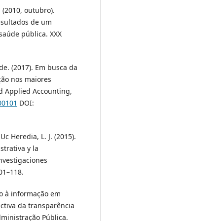
. (2010, outubro).
resultados de um
saúde pública. XXX
. de. (2017). Em busca da
ção nos maiores
nd Applied Accounting,
00101
DOI:
Uc Heredia, L. J. (2015).
trativa y la
nvestigaciones
101–118.
sso à informação em
ctiva da transparência
ministração Pública.