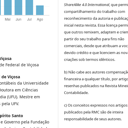
ShareAlike 4.0 International
, que perm
compartilhamento do trabalho com
reconhecimento da autoria e publica
inicial nesta revista. Essa licença perm
que outros remixem, adaptem e crie
partir do seu trabalho para fins não
comerciais, desde que atribuam a voc
devido crédito e que licenciem as nov
Viçosa
criações sob termos idênticos.
de Federal de Viçosa
b) Não cabe aos autores compensaçã
 de Viçosa
financeira a qualquer título, por artig
ontábeis da Universidade
resenhas publicados na Revista Minei
 Doutora em Ciências
Contabilidade.
dia (UFU). Mestre em
 pela UFV.
c) Os conceitos expressos nos artigos
publicados pela RMC são de inteira
pírito Santo
responsabilidade de seus autores.
 e Governo pela Fundação