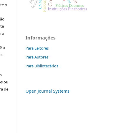
Tecnologia
CVM
ite o
Práticas Docentes
Instituições Financeiras
ção
ite
m a
Informações
ê o
Para Leitores
as
Para Autores
Para Bibliotecários
o
os ou
ra de
Open Journal Systems