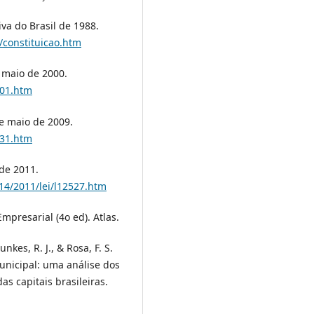
iva do Brasil de 1988.
o/constituicao.htm
e maio de 2000.
101.htm
de maio de 2009.
131.htm
 de 2011.
014/2011/lei/l12527.htm
Empresarial (4o ed). Atlas.
nkes, R. J., & Rosa, F. S.
municipal: uma análise dos
s capitais brasileiras.