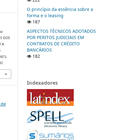
O princípio da essência sobre a
forma e o leasing
187
ASPECTOS TÉCNICOS ADOTADOS
iz
POR PERITOS JUDICIAIS EM
ÕES DOS
CONTRATOS DE CRÉDITO
M A
BANCÁRIOS
S
182
26
(1),
92
Indexadores
 de