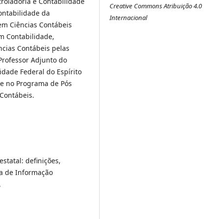
roladoria e Contabilidade
Creative Commons Atribuição 4.0
ontabilidade da
Internacional
em Ciências Contábeis
m Contabilidade,
ncias Contábeis pelas
Professor Adjunto do
dade Federal do Espírito
 e no Programa de Pós
Contábeis.
estatal: definições,
ra de Informação
.