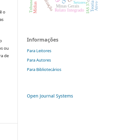
Mídias Sociais
Capitalização
Setores
IAS 37
Minas Gerais
Relato Integrado
ê o
as
Informações
o
os ou
Para Leitores
ra de
Para Autores
Para Bibliotecários
Open Journal Systems