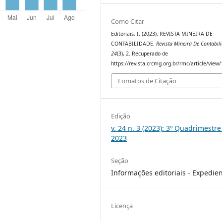
Como Citar
Editoriais, I. (2023). REVISTA MINEIRA DE
CONTABILIDADE.
Revista Mineira De Contabil
24
(3), 2. Recuperado de
https://revista.crcmg.org.br/rmc/article/view
Fomatos de Citação
Edição
v. 24 n. 3 (2023): 3º Quadrimestre
2023
Seção
Informações editoriais - Expedie
Licença