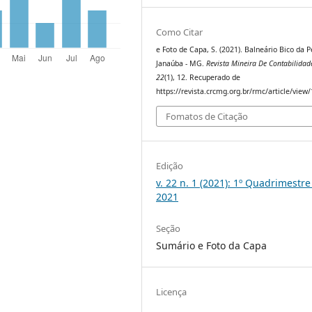
Como Citar
e Foto de Capa, S. (2021). Balneário Bico da P
Janaúba - MG.
Revista Mineira De Contabilidad
22
(1), 12. Recuperado de
https://revista.crcmg.org.br/rmc/article/view
Fomatos de Citação
Edição
v. 22 n. 1 (2021): 1º Quadrimestre
2021
Seção
Sumário e Foto da Capa
Licença