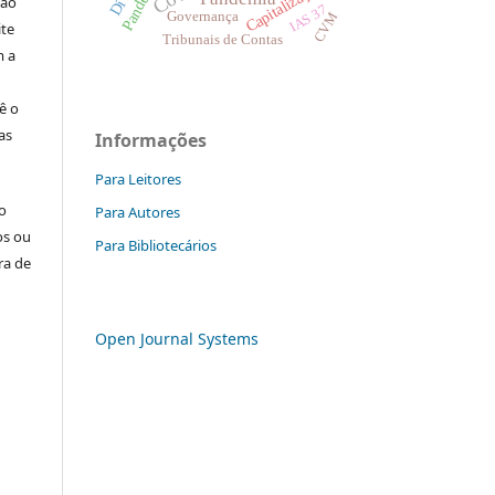
Capitalização
ção
IAS 37
CVM
Governança
ite
Tribunais de Contas
m a
ê o
as
Informações
Para Leitores
o
Para Autores
os ou
Para Bibliotecários
ra de
Open Journal Systems