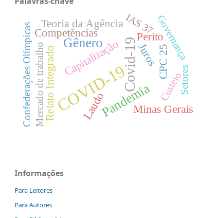
Palavras-chave
IAS 37
Governança
Teoria da Agência
Confederações Olímpicas
Competências
Perito
Gênero
Covid-19
Capitalização
Juros
Mercado de trabalho
CPC 25
Relato Integrado
COVID-19
Setores
Custeio
Pandemia
Laudo
Minas Gerais
Informações
Para Leitores
Para Autores