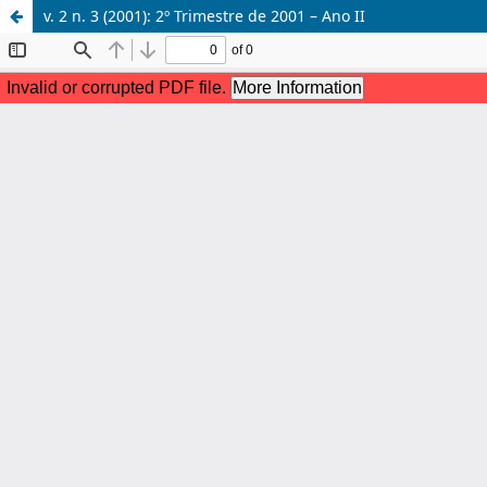
v. 2 n. 3 (2001): 2º Trimestre de 2001 – Ano II